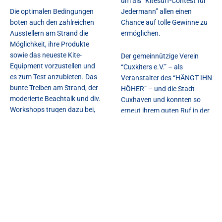
um als “Kitesurf-Contest für
Die optimalen Bedingungen
Jedermann” allen einen
boten auch den zahlreichen
Chance auf tolle Gewinne zu
Ausstellern am Strand die
ermöglichen.
Möglichkeit, ihre Produkte
sowie das neueste Kite-
Der gemeinnützige Verein
Equipment vorzustellen und
“Cuxkiters e.V.” – als
es zum Test anzubieten. Das
Veranstalter des “HÄNGT IHN
bunte Treiben am Strand, der
HÖHER” – und die Stadt
moderierte Beachtalk und div.
Cuxhaven und konnten so
Workshops trugen dazu bei,
erneut ihrem guten Ruf in der
dass es auch für Mitgereiste
Kitesurf-Szene am
Freunde und
nördlichsten Kitespot
Familienmitglieder kein
Niedersachsens mehr als
bisschen langweilig war.
gerecht werden.
Durch Musik am Strand sowie
viele gastronomische