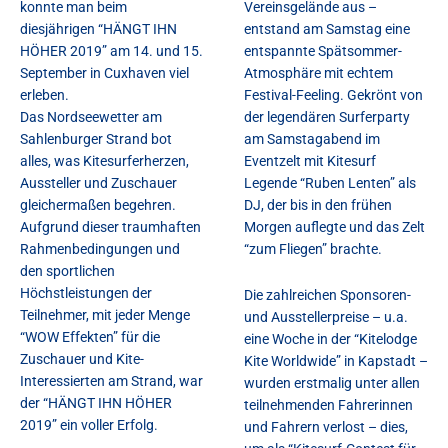
konnte man beim
Vereinsgelände aus –
diesjährigen “HÄNGT IHN
entstand am Samstag eine
HÖHER 2019” am 14. und 15.
entspannte Spätsommer-
September in Cuxhaven viel
Atmosphäre mit echtem
erleben.
Festival-Feeling. Gekrönt von
Das Nordseewetter am
der legendären Surferparty
Sahlenburger Strand bot
am Samstagabend im
alles, was Kitesurferherzen,
Eventzelt mit Kitesurf
Aussteller und Zuschauer
Legende “Ruben Lenten” als
gleichermaßen begehren.
DJ, der bis in den frühen
Aufgrund dieser traumhaften
Morgen auflegte und das Zelt
Rahmenbedingungen und
“zum Fliegen” brachte.
den sportlichen
Höchstleistungen der
Die zahlreichen Sponsoren-
Teilnehmer, mit jeder Menge
und Ausstellerpreise – u.a.
“WOW Effekten” für die
eine Woche in der “Kitelodge
Zuschauer und Kite-
Kite Worldwide” in Kapstadt –
Interessierten am Strand, war
wurden erstmalig unter allen
der “HÄNGT IHN HÖHER
teilnehmenden Fahrerinnen
2019” ein voller Erfolg.
und Fahrern verlost – dies,