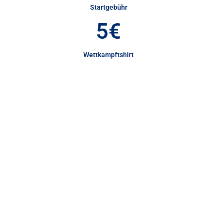
Startgebühr
5€
Wettkampftshirt
Die Teilnahme an der
Wettkampfbesprechung
am Samstag, den
17.09.2011 um 12.00
Uhr
ist für alle Wettkampfteilnehmer Pflicht.
Auch Kitesurfer unter 18 Jahren können am
Contest teilnehmen, wenn sie eine
Einverständniserklärung der Eltern
mitbringen. Teilnehmer
unter 18 Jahren
müssen im Wettkampf einen Helm und eine
Prallschutzweste tragen.